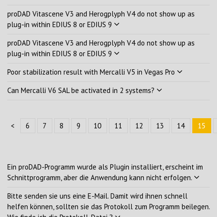
proDAD Vitascene V3 and Herogplyph V4 do not show up as
plug-in within EDIUS 8 or EDIUS 9
proDAD Vitascene V3 and Herogplyph V4 do not show up as
plug-in within EDIUS 8 or EDIUS 9
Poor stabilization result with Mercalli V5 in Vegas Pro
Can Mercalli V6 SAL be activated in 2 systems?
<
6
7
8
9
10
11
12
13
14
15
Ein proDAD-Programm wurde als Plugin installiert, erscheint im
Schnittprogramm, aber die Anwendung kann nicht erfolgen.
Bitte senden sie uns eine E-Mail. Damit wird ihnen schnell
helfen können, sollten sie das Protokoll zum Programm beilegen.