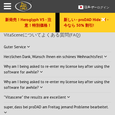
日本
ユーザーログイン
新発売！Heroglyph V5 - 注
新しい - proDAD Hide V2 -
意！特別価格！
今なら 50% 割引!
VitaSceneについてよくある質問(FAQ)
Guter Service
Herzlichen Dank, Wünsch Ihnen ein schönes Weihnachtsfest
Why am I being asked to re-enter my license key after using the
software for awhile?
Why am I being asked to re-enter my license key after using the
software for awhile?
"Vitascene" the results are excellent
super, dass bei proDAD am Freitag jemand Probleme bearbeitet.