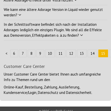
Ältere Adorage-Effekte unter Vista nutzen.
Wie kann eine ältere Adorage Version in Liquid wieder genutzt
werden?
In der Schnittsoftware befindet sich nach der Installation
Adorages lediglich ein einziges Plugin. Wo sind all die Effekte
aus Demoversion, Effektpaketen o. ä.zu finden?
<
6
7
8
9
10
11
12
13
14
15
Customer Care Center
Unser
Customer Care Center
bietet Ihnen auch umfangreiche
Info zu Themen rund um den
Online-Kauf, Bestellung, Zahlung, Auslieferung,
Kundenservice/Login, Datenschutz und Datensicherheit.