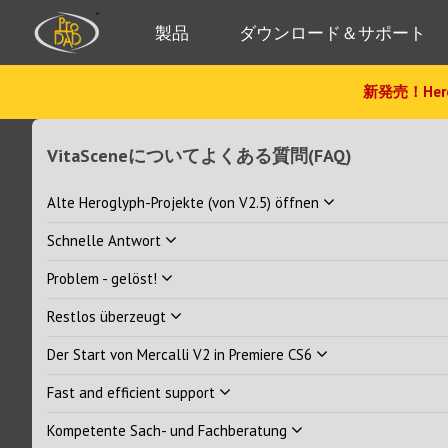
製品
ダウンロード＆サポート
新発売！Hero
VitaSceneについてよくある質問(FAQ)
Alte Heroglyph-Projekte (von V2.5) öffnen
Schnelle Antwort
Problem - gelöst!
Restlos überzeugt
Der Start von Mercalli V2 in Premiere CS6
Fast and efficient support
Kompetente Sach- und Fachberatung