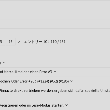
5
16
>
エントリー 101-110 / 151
g.
nd Mercalli meldet einen Error #3.
rochen. Oder Error #203 (#1224) (#32) (#183)
innacle direkt vertrieben werden, ergeben sich dafür spezielle Umstä
 Registrieren oder im Lese-Modus starten.