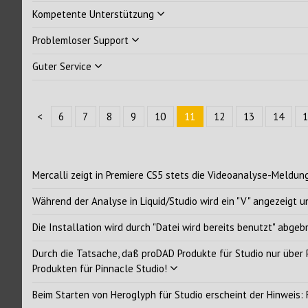
Kompetente Unterstützung
Problemloser Support
Guter Service
<
6
7
8
9
10
11
12
13
14
1
Mercalli zeigt in Premiere CS5 stets die Videoanalyse-Meldun
Während der Analyse in Liquid/Studio wird ein "V" angezeigt u
Die Installation wird durch "Datei wird bereits benutzt" abgeb
Durch die Tatsache, daß proDAD Produkte für Studio nur über P
Produkten für Pinnacle Studio!
Beim Starten von Heroglyph für Studio erscheint der Hinweis: