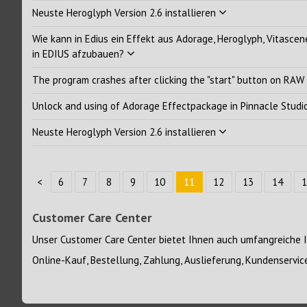
Neuste Heroglyph Version 2.6 installieren
Wie kann in Edius ein Effekt aus Adorage, Heroglyph, Vitascen
in EDIUS afzubauen?
The program crashes after clicking the "start" button on RAW
Unlock and using of Adorage Effectpackage in Pinnacle Stud
Neuste Heroglyph Version 2.6 installieren
<
6
7
8
9
10
11
12
13
14
1
Customer Care Center
Unser
Customer Care Center
bietet Ihnen auch umfangreiche 
Online-Kauf, Bestellung, Zahlung, Auslieferung, Kundenservic