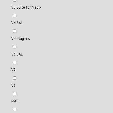
V5 Suite for Magix
V4 SAL
V4 Plug-ins
V3 SAL
V2
V1
MAC