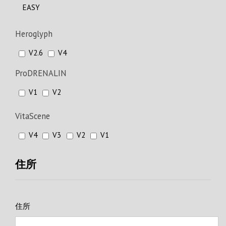
EASY
Heroglyph
V2.6
V4
ProDRENALIN
V1
V2
VitaScene
V4
V3
V2
V1
住所
住所