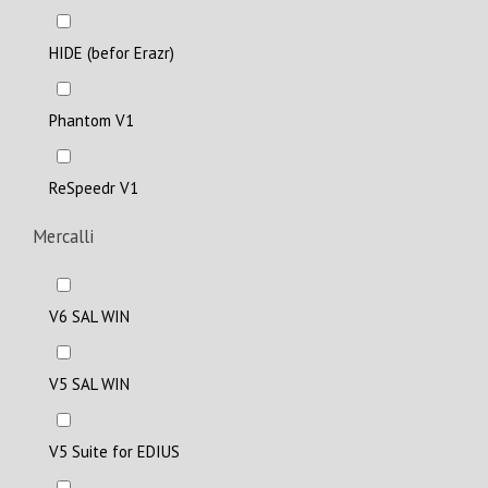
HIDE (befor Erazr)
Phantom V1
ReSpeedr V1
Mercalli
V6 SAL WIN
V5 SAL WIN
V5 Suite for EDIUS