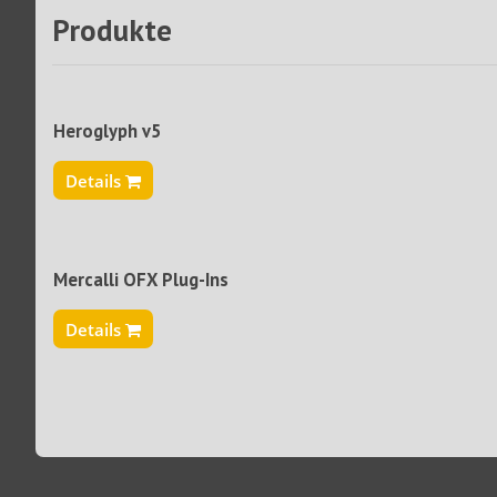
Produkte
Heroglyph v5
Details
Mercalli OFX Plug-Ins
Details