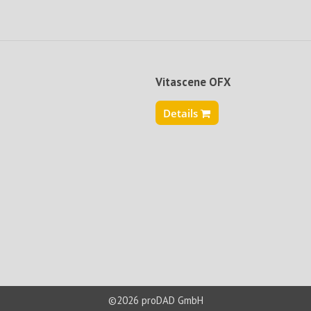
Vitascene OFX
Details
©2026 proDAD GmbH