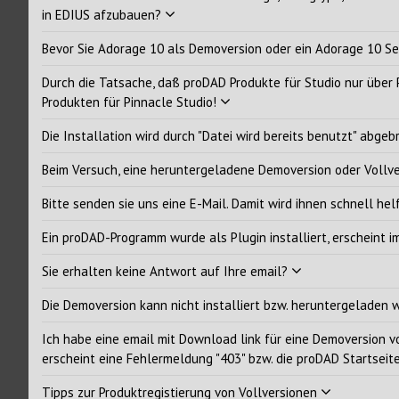
Mercall
in EDIUS afzubauen?
Mercall
Bevor Sie Adorage 10 als Demoversion oder ein Adorage 10 Ser
Mercall
Mercall
Durch die Tatsache, daß proDAD Produkte für Studio nur über P
Produkten für Pinnacle Studio!
ProDRE
ReSpee
Die Installation wird durch "Datei wird bereits benutzt" abgeb
VitaSc
Beim Versuch, eine heruntergeladene Demoversion oder Vollv
VitaSc
VitaSc
Bitte senden sie uns eine E-Mail. Damit wird ihnen schnell hel
Kunden
Ein proDAD-Programm wurde als Plugin installiert, erscheint 
Sie erhalten keine Antwort auf Ihre email?
Die Demoversion kann nicht installiert bzw. heruntergeladen
Ich habe eine email mit Download link für eine Demoversion vo
erscheint eine Fehlermeldung "403" bzw. die proDAD Startseit
Tipps zur Produktregistierung von Vollversionen