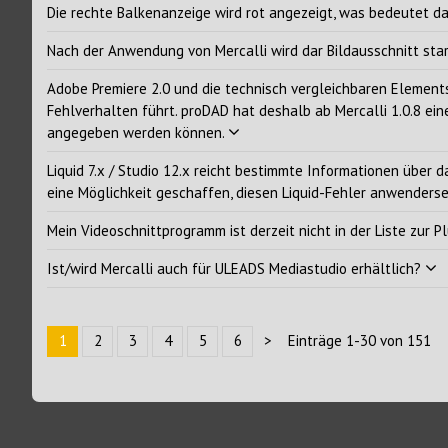
Die rechte Balkenanzeige wird rot angezeigt, was bedeutet d
Nach der Anwendung von Mercalli wird dar Bildausschnitt star
Adobe Premiere 2.0 und die technisch vergleichbaren Elements
Fehlverhalten führt. proDAD hat deshalb ab Mercalli 1.0.8 ei
angegeben werden können.
Liquid 7.x / Studio 12.x reicht bestimmte Informationen über d
eine Möglichkeit geschaffen, diesen Liquid-Fehler anwender
Mein Videoschnittprogramm ist derzeit nicht in der Liste zur
Ist/wird Mercalli auch für ULEADS Mediastudio erhältlich?
1
2
3
4
5
6
>
Einträge 1-30 von 151