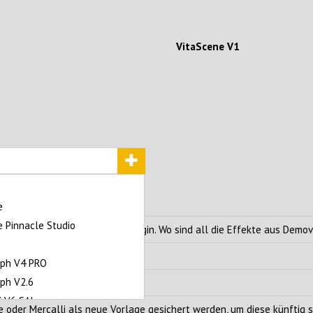
VitaScene V1
r Pro erstellt?
e
 Pinnacle Studio
rages lediglich ein einziges Plugin. Wo sind all die Effekte aus Demo
zt werden?
yph V4 PRO
ph V2.6
i V6 SAL
e oder Mercalli als neue Vorlage gesichert werden, um diese künftig s