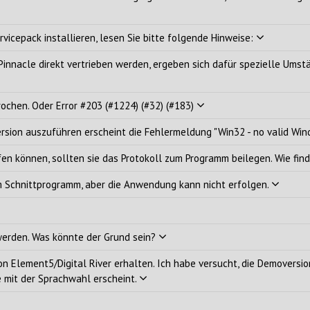
i V5 in Vegas Pro
i V3 SAL
vicepack installieren, lesen Sie bitte folgende Hinweise:
i V2
i V1
innacle direkt vertrieben werden, ergeben sich dafür spezielle Umstä
NALIN V1
dr V1
rochen. Oder Error #203 (#1224) (#32) (#183)
ene V3
ersion auszuführen erscheint die Fehlermeldung "Win32 - no valid W
ene V2
ene V1
fen können, sollten sie das Protokoll zum Programm beilegen. Wie find
meinungen
im Schnittprogramm, aber die Anwendung kann nicht erfolgen.
 werden. Was könnte der Grund sein?
n Element5/Digital River erhalten. Ich habe versucht, die Demoversio
e mit der Sprachwahl erscheint.