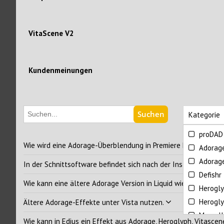
VitaScene V2
Kundenmeinungen
Suchen
Kategorie
proDAD
Wie wird eine Adorage-Überblendung in Premiere Elements ode
Adorag
Adorage
In der Schnittsoftware befindet sich nach der Installation Ado
Defishr
Wie kann eine ältere Adorage Version in Liquid wieder genut
Herogl
Herogly
Ältere Adorage-Effekte unter Vista nutzen.
Mercall
Wie kann in Edius ein Effekt aus Adorage, Heroglyph, Vitascen