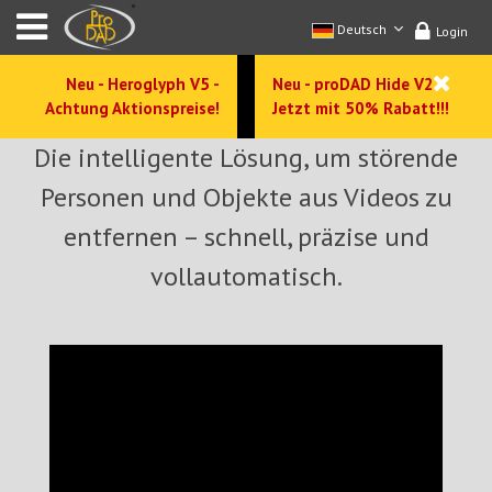
Deutsch
Login
Neu - Heroglyph V5 -
Neu - proDAD Hide V2 -
Achtung Aktionspreise!
Jetzt mit 50% Rabatt!!!
Die intelligente Lösung, um störende
Personen und Objekte aus Videos zu
entfernen – schnell, präzise und
vollautomatisch.