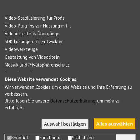
Navigation
Video-Stabilisierung für Profis
Video-Plug-ins zur Nutzung mit...
Videoeffekte & Übergänge
SDK Lösungen für Entwickler
Videowerkzeuge
Gestaltung von Videotiteln
Mosaik und Privatsphärenschutz
Forensic products
Diese Website verwendet Cookies.
Wir verwenden Cookies um diese Website und Ihre Erfahrung zu
Social Networks
verbessern.
Bitte lesen Sie unsere
Datenschutzerklärung
, um mehr zu
erfahren.
Alles auswählen
Auswahl bestätigen
Benötigt
Funktional
Statistiken