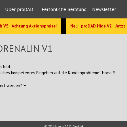
Über proDAD
Persönliche Beratung
Newsletter
h V5 - Achtung Aktionspreise!
Neu - proDAD Hide V2 - Jetzt
DRENALIN V1
rlebt.
liches kompetentes Eingehen auf die Kundenprobleme.“ Horst S.
iert werden?
©2026 proDAD GmbH