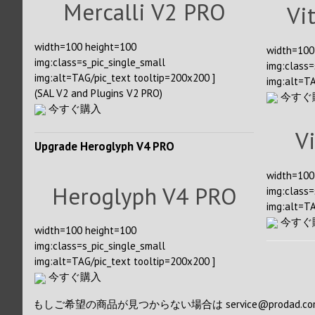
Mercalli V2 PRO
Vi
width=100 height=100
width=100
img:class=s_pic_single_small
img:class=
img:alt=TAG/pic_text tooltip=200x200 ]
img:alt=TA
(SAL V2 and Plugins V2 PRO)
今すぐ
今すぐ購入
V
Upgrade Heroglyph V4 PRO
width=100
Heroglyph V4 PRO
img:class=
img:alt=TA
今すぐ
width=100 height=100
img:class=s_pic_single_small
img:alt=TAG/pic_text tooltip=200x200 ]
今すぐ購入
もしご希望の商品が見つからない場合は
service@prodad.c