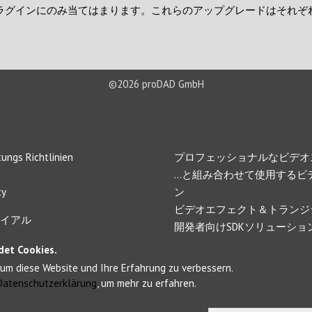
Dプラグインにのみ当てはまります。これらのアップグレードはそれ
©2026 proDAD GmbH
s & Support
ナビゲーション
ungs Richtlinien
プロフェッショナルなビデオ
…と組み合わせて使用するビ
cy
ン
ビデオエフェクト＆トランジ
イアル
開発者向けSDKソリューショ
pport
動画ツール
det Cookies.
動画タイトルデザイン
um diese Website und Ihre Erfahrung zu verbessern.
メント/フィードバック
モザイク処理とプライバシー
Datenschutzerklärung
, um mehr zu erfahren.
フォレンジック製品