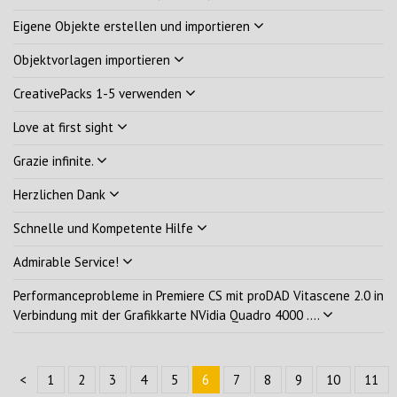
Eigene Objekte erstellen und importieren
Objektvorlagen importieren
CreativePacks 1-5 verwenden
Love at first sight
Grazie infinite.
Herzlichen Dank
Schnelle und Kompetente Hilfe
Admirable Service!
Performanceprobleme in Premiere CS mit proDAD Vitascene 2.0 in
Verbindung mit der Grafikkarte NVidia Quadro 4000 ....
<
1
2
3
4
5
6
7
8
9
10
11