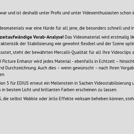
war und ist deshalb unter Profis und unter Videoenthusiasten schon imm
deomaterials war eine Hürde für all jene, die besonders schnell und in
zeitaufwändige Vorab-Analyse!
Das Videomaterial wird erstmalig l
i
rakteristik der Stabilisierung wie gewohnt flexibel und der Szene opt
kostet, steht der bewährten Mercalli-Qualität für all Ihre Videoclips
Picture Enhanzr wird jedes Material - ebenfalls in Echtzeit – hinsich
 und Durchzeichnung. Auch dies – wenn gewünscht – nach Ihren Vorgab
en.
rsion 5 für EDIUS erneut ein Meilenstein in Sachen Videostabilisierung
s in bestem Licht und brillanten Farben erscheinen zu lassen.
 die selbst Wobble oder Jello Effekte wirksam beheben können, steh