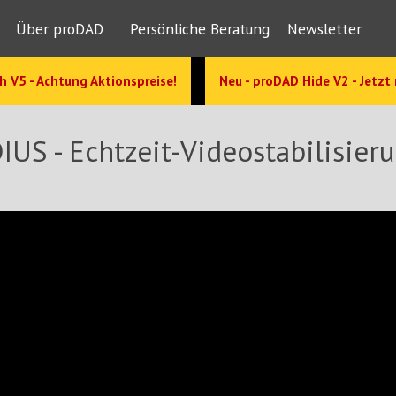
Über proDAD
Persönliche Beratung
Newsletter
h V5 - Achtung Aktionspreise!
Neu - proDAD Hide V2 - Jetzt
DIUS - Echtzeit-Videostabilisie