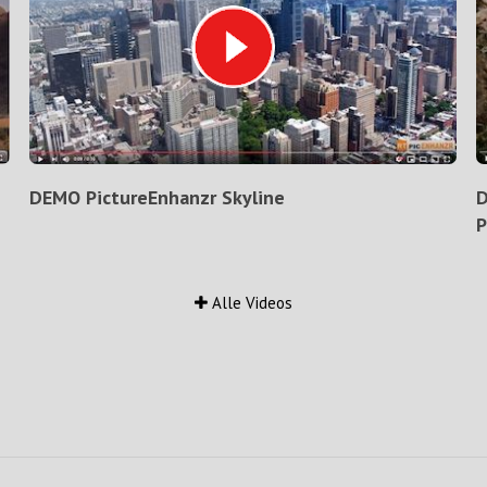
DEMO PictureEnhanzr Skyline
D
P
Alle Videos