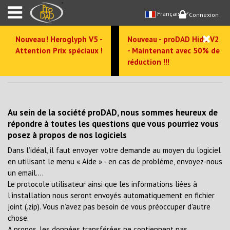
Français
Connexion
Nouveau ! Heroglyph V5 -
Nouveau - proDAD Hide V2
Attention Prix spéciaux !
- Maintenant avec 50% de
réduction !!!
FAQs
Au sein de la société proDAD, nous sommes heureux de
répondre à toutes les questions que vous pourriez vous
posez à propos de nos logiciels
Dans l’idéal, il faut envoyer votre demande au moyen du logiciel
en utilisant le menu « Aide » - en cas de problème, envoyez-nous
un email….
Le protocole utilisateur ainsi que les informations liées à
l'installation nous seront envoyés automatiquement en fichier
joint (.zip). Vous n’avez pas besoin de vous préoccuper d'autre
chose.
A propos, les données transférées ne contiennent pas