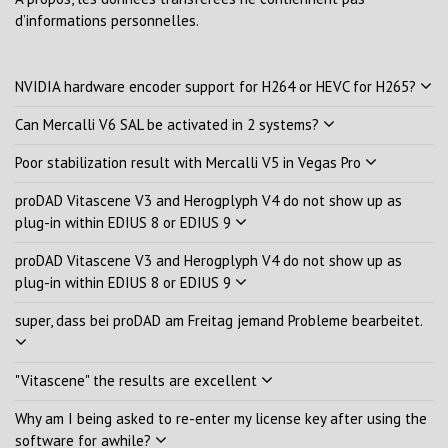
d’informations personnelles.
NVIDIA hardware encoder support for H264 or HEVC for H265?
Can Mercalli V6 SAL be activated in 2 systems?
Poor stabilization result with Mercalli V5 in Vegas Pro
proDAD Vitascene V3 and Herogplyph V4 do not show up as
plug-in within EDIUS 8 or EDIUS 9
proDAD Vitascene V3 and Herogplyph V4 do not show up as
plug-in within EDIUS 8 or EDIUS 9
super, dass bei proDAD am Freitag jemand Probleme bearbeitet.
"Vitascene" the results are excellent
Why am I being asked to re-enter my license key after using the
software for awhile?