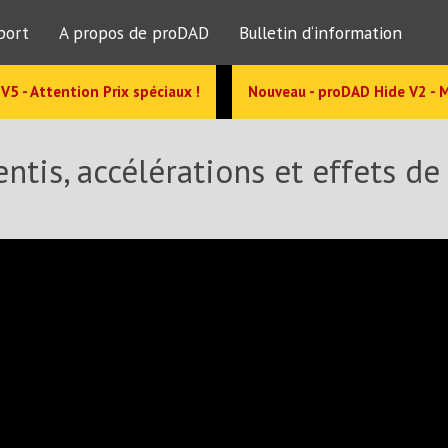
port
A propos de proDAD
Bulletin d‘information
V5 - Attention Prix spéciaux !
Nouveau - proDAD Hide V2 - M
ntis, accélérations et effets de 