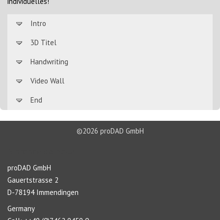
individuelles!
Intro
3D Titel
Handwriting
Video Wall
End
©2026 proDAD GmbH
À propos de nous
proDAD GmbH
Gauertstrasse 2
D-78194 Immendingen
Germany