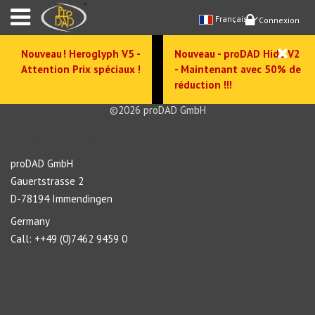
Français
Connexion
Nouveau ! Heroglyph V5 -
Nouveau - proDAD Hide V2
Attention Prix spéciaux !
- Maintenant avec 50% de
réduction !!!
©2026 proDAD GmbH
À propos de nous
proDAD GmbH
Gauertstrasse 2
D-78194 Immendingen
Germany
Call: ++49 (0)7462 9459 0
Navigation