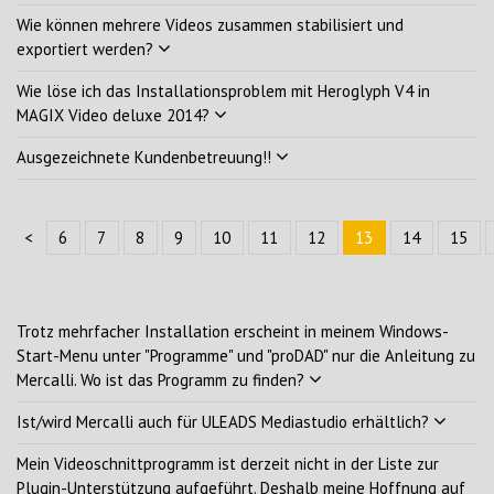
Wie können mehrere Videos zusammen stabilisiert und
exportiert werden?
Wie löse ich das Installationsproblem mit Heroglyph V4 in
MAGIX Video deluxe 2014?
Ausgezeichnete Kundenbetreuung!!
<
6
7
8
9
10
11
12
13
14
15
Trotz mehrfacher Installation erscheint in meinem Windows-
Start-Menu unter "Programme" und "proDAD" nur die Anleitung zu
Mercalli. Wo ist das Programm zu finden?
Ist/wird Mercalli auch für ULEADS Mediastudio erhältlich?
Mein Videoschnittprogramm ist derzeit nicht in der Liste zur
Plugin-Unterstützung aufgeführt. Deshalb meine Hoffnung auf