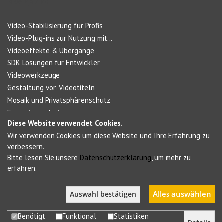
Navigation
Video-Stabilisierung für Profis
Video-Plug-ins zur Nutzung mit...
Videoeffekte & Übergänge
SDK Lösungen für Entwickler
Videowerkzeuge
Gestaltung von Videotiteln
Mosaik und Privatsphärenschutz
Forensic products
Diese Website verwendet Cookies.
Wir verwenden Cookies um diese Website und Ihre Erfahrung zu
Social Networks
verbessern.
Bitte lesen Sie unsere
Datenschutzerklärung
, um mehr zu
erfahren.
Alles auswählen
Auswahl bestätigen
Benötigt
Funktional
Statistiken