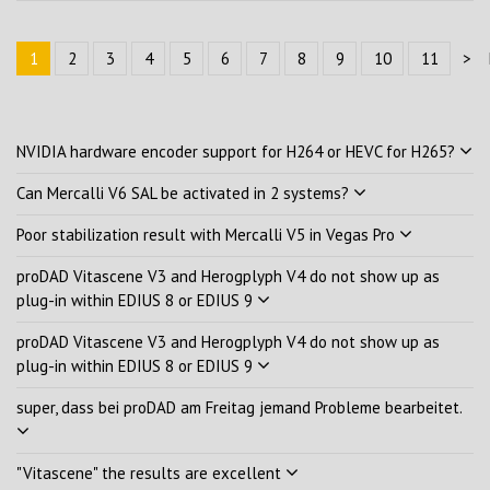
1
2
3
4
5
6
7
8
9
10
11
>
NVIDIA hardware encoder support for H264 or HEVC for H265?
Can Mercalli V6 SAL be activated in 2 systems?
Poor stabilization result with Mercalli V5 in Vegas Pro
proDAD Vitascene V3 and Herogplyph V4 do not show up as
plug-in within EDIUS 8 or EDIUS 9
proDAD Vitascene V3 and Herogplyph V4 do not show up as
plug-in within EDIUS 8 or EDIUS 9
super, dass bei proDAD am Freitag jemand Probleme bearbeitet.
"Vitascene" the results are excellent