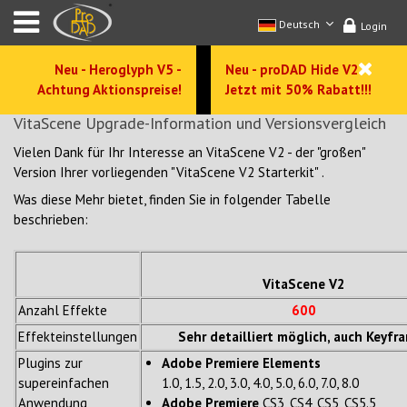
Deutsch
Login
Neu - Heroglyph V5 -
Neu - proDAD Hide V2 -
Achtung Aktionspreise!
Jetzt mit 50% Rabatt!!!
VitaScene Upgrade-Information und Versionsvergleich
Vielen Dank für Ihr Interesse an VitaScene V2 - der "großen"
Version Ihrer vorliegenden "VitaScene V2 Starterkit" .
Was diese Mehr bietet, finden Sie in folgender Tabelle
beschrieben:
VitaScene V2
Anzahl Effekte
600
Effekteinstellungen
Sehr detailliert möglich, auch Keyfr
Plugins zur
Adobe Premiere Elements
supereinfachen
1.0, 1.5, 2.0, 3.0, 4.0, 5.0, 6.0, 7.0, 8.0
Anwendung
Adobe Premiere
CS3, CS4, CS5, CS5.5