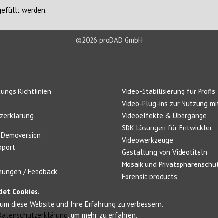
gefüllt werden.
©2026 proDAD GmbH
s & Support
Navigation
ungs Richtlinien
Video-Stabilisierung für Profis
Video-Plug-ins zur Nutzung mit
zerklärung
Videoeffekte & Übergänge
SDK Lösungen für Entwickler
 Demoversion
Videowerkzeuge
pport
Gestaltung von Videotiteln
Mosaik und Privatsphärenschu
ungen / Feedback
Forensic products
det Cookies.
um diese Website und Ihre Erfahrung zu verbessern.
Datenschutzerklärung
, um mehr zu erfahren.